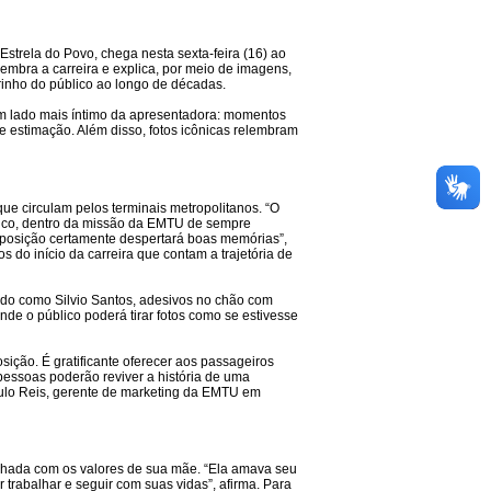
strela do Povo, chega nesta sexta-feira (16) ao
lembra a carreira e explica, por meio de imagens,
arinho do público ao longo de décadas.
um lado mais íntimo da apresentadora: momentos
e estimação. Além disso, fotos icônicas relembram
ue circulam pelos terminais metropolitanos. “O
blico, dentro da missão da EMTU de sempre
exposição certamente despertará boas memórias”,
s do início da carreira que contam a trajetória de
ado como Silvio Santos, adesivos no chão com
de o público poderá tirar fotos como se estivesse
ição. É gratificante oferecer aos passageiros
pessoas poderão reviver a história de uma
aulo Reis, gerente de marketing da EMTU em
inhada com os valores de sua mãe. “Ela amava seu
r trabalhar e seguir com suas vidas”, afirma. Para