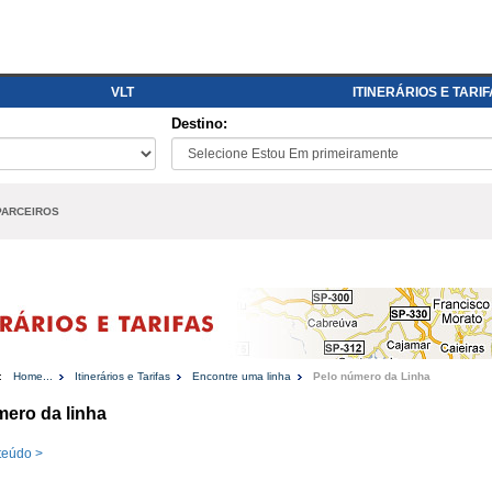
VLT
ITINERÁRIOS E TARI
Destino:
PARCEIROS
:
Home...
Itinerários e Tarifas
Encontre uma linha
Pelo número da Linha
mero da linha