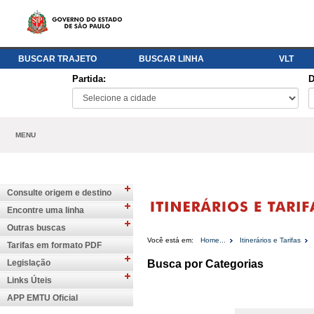
BUSCAR TRAJETO
BUSCAR LINHA
VLT
Partida:
D
MENU
Consulte origem e destino
Encontre uma linha
Outras buscas
Você está em:
Home...
Itinerários e Tarifas
Tarifas em formato PDF
Legislação
Busca por Categorias
Links Úteis
APP EMTU Oficial