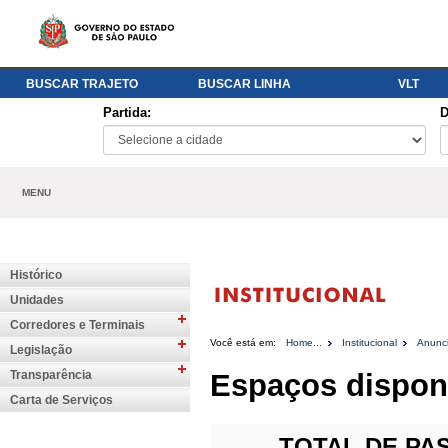
BUSCAR TRAJETO
BUSCAR LINHA
VLT
Partida:
D
MENU
Histórico
Unidades
Corredores e Terminais
Você está em:
Home...
Institucional
Anunc
Legislação
Transparência
Espaços disponí
Carta de Serviços
TOTAL DE PA