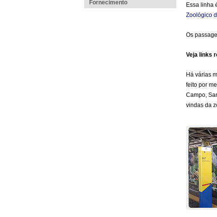
Fornecimento
Essa linha 
Zoológico 
Os passagei
Veja links
Há várias m
feito por m
Campo, Sant
vindas da z