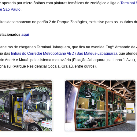
é operada por micro-ônibus com pinturas temáticas do zoológico e liga o
Terminal 
de São Paulo
.
ros desembarcam no portão 2 do Parque Zoológico, exclusivo para os usuários d
 relacionados
aqui
aneiras de chegar ao Terminal Jabaquara, que fica na Avenida Engº. Armando de 
eio das
linhas do Corredor Metropolitano ABD (São Mateus-Jabaquara)
, que atend
o André e Mauá; pelo sistema metroviário (Estação Jabaquara, na Linha 1-Azul); 
ona sul (Parque Residencial Cocaia, Grajaú, entre outros).