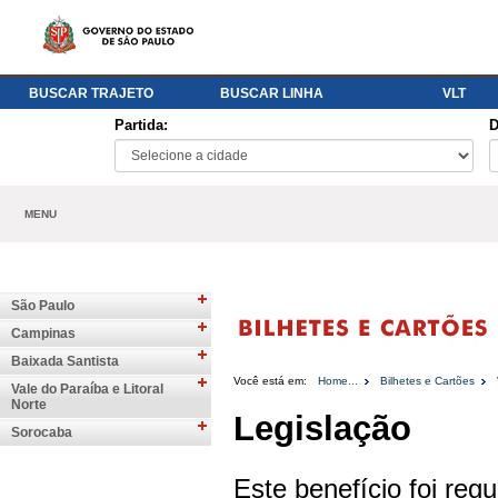
BUSCAR TRAJETO
BUSCAR LINHA
VLT
Partida:
D
MENU
São Paulo
Campinas
Baixada Santista
Você está em:
Home...
Bilhetes e Cartões
Vale do Paraíba e Litoral
Norte
Legislação
Sorocaba
Este benefício foi re